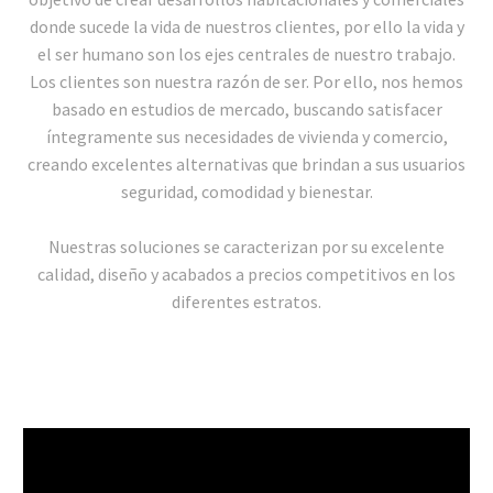
donde sucede la vida de nuestros clientes, por ello la vida y
el ser humano son los ejes centrales de nuestro trabajo.
Los clientes son nuestra razón de ser. Por ello, nos hemos
basado en estudios de mercado, buscando satisfacer
íntegramente sus necesidades de vivienda y comercio,
creando excelentes alternativas que brindan a sus usuarios
seguridad, comodidad y bienestar.
Nuestras soluciones se caracterizan por su excelente
calidad, diseño y acabados a precios competitivos en los
diferentes estratos.